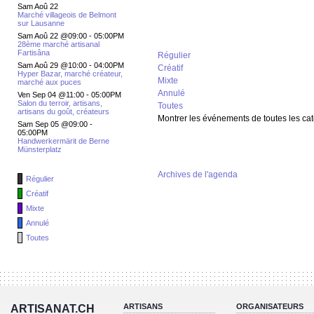
Sam Aoû 22
Marché villageois de Belmont
sur Lausanne
Sam Aoû 22 @09:00
-
05:00PM
28ème marché artisanal
Fartisâna
Régulier
Sam Aoû 29 @10:00
-
04:00PM
Créatif
Hyper Bazar, marché créateur,
Mixte
marché aux puces
Annulé
Ven Sep 04 @11:00
-
05:00PM
Salon du terroir, artisans,
Toutes
artisans du goût, créateurs
Montrer les événements de toutes les ca
Sam Sep 05 @09:00
-
05:00PM
Handwerkermärit de Berne
Münsterplatz
Archives de l'agenda
Régulier
Créatif
Mixte
Annulé
Toutes
ARTISANS
ORGANISATEURS
ARTISANAT.CH