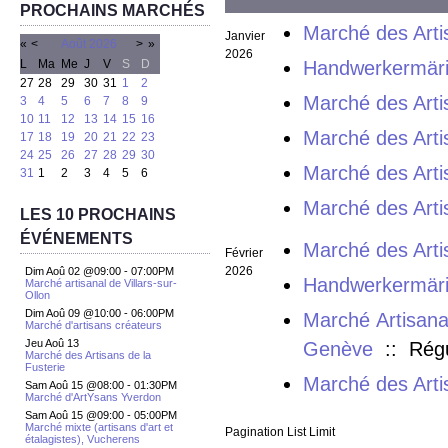
PROCHAINS MARCHÉS
Marché des Arti
Janvier
«
<
Août
2026
>
»
2026
L
Ma
Me
J
V
S
D
Handwerkermäri
27
28
29
30
31
1
2
Marché des Arti
3
4
5
6
7
8
9
10
11
12
13
14
15
16
Marché des Arti
17
18
19
20
21
22
23
24
25
26
27
28
29
30
Marché des Arti
31
1
2
3
4
5
6
Marché des Arti
LES 10 PROCHAINS
ÉVÉNEMENTS
Marché des Arti
Février
2026
Dim Aoû 02 @09:00
-
07:00PM
Handwerkermäri
Marché artisanal de Villars-sur-
Ollon
Dim Aoû 09 @10:00
-
06:00PM
Marché Artisana
Marché d'artisans créateurs
Jeu Aoû 13
Genève
:: Régu
Marché des Artisans de la
Fusterie
Marché des Arti
Sam Aoû 15 @08:00
-
01:30PM
Marché d'ArtYsans Yverdon
Sam Aoû 15 @09:00
-
05:00PM
Marché mixte (artisans d'art et
Pagination List Limit
étalagistes), Vucherens