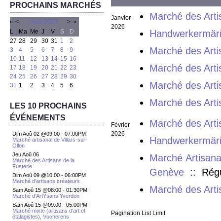
PROCHAINS MARCHÉS
Marché des Arti
Janvier
«
<
Août
2026
>
»
2026
L
Ma
Me
J
V
S
D
Handwerkermäri
27
28
29
30
31
1
2
Marché des Arti
3
4
5
6
7
8
9
10
11
12
13
14
15
16
Marché des Arti
17
18
19
20
21
22
23
24
25
26
27
28
29
30
Marché des Arti
31
1
2
3
4
5
6
Marché des Arti
LES 10 PROCHAINS
ÉVÉNEMENTS
Marché des Arti
Février
2026
Dim Aoû 02 @09:00
-
07:00PM
Handwerkermäri
Marché artisanal de Villars-sur-
Ollon
Jeu Aoû 06
Marché Artisana
Marché des Artisans de la
Fusterie
Genève
:: Régu
Dim Aoû 09 @10:00
-
06:00PM
Marché d'artisans créateurs
Marché des Arti
Sam Aoû 15 @08:00
-
01:30PM
Marché d'ArtYsans Yverdon
Sam Aoû 15 @09:00
-
05:00PM
Marché mixte (artisans d'art et
Pagination List Limit
étalagistes), Vucherens