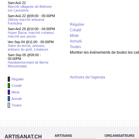
Sam Aoû 22
Marché villageois de Belmont
sur Lausanne
Sam Aoû 22 @09:00
-
05:00PM
28ème marché artisanal
Fartisâna
Régulier
Sam Aoû 29 @10:00
-
04:00PM
Créatif
Hyper Bazar, marché créateur,
Mixte
marché aux puces
Annulé
Ven Sep 04 @11:00
-
05:00PM
Salon du terroir, artisans,
Toutes
artisans du goût, créateurs
Montrer les événements de toutes les ca
Sam Sep 05 @09:00
-
05:00PM
Handwerkermärit de Berne
Münsterplatz
Archives de l'agenda
Régulier
Créatif
Mixte
Annulé
Toutes
ARTISANS
ORGANISATEURS
ARTISANAT.CH