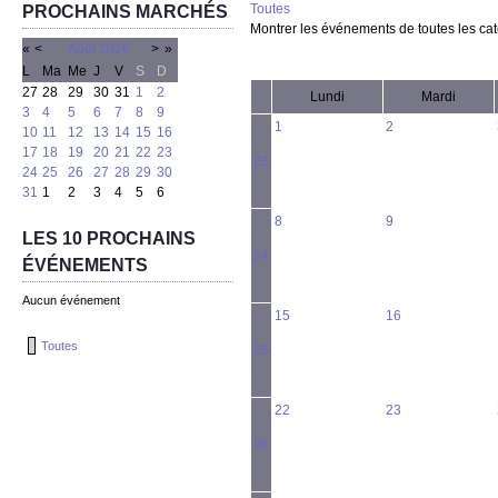
Toutes
PROCHAINS MARCHÉS
Montrer les événements de toutes les ca
«
<
Août
2026
>
»
L
Ma
Me
J
V
S
D
27
28
29
30
31
1
2
Lundi
Mardi
3
4
5
6
7
8
9
1
2
10
11
12
13
14
15
16
17
18
19
20
21
22
23
23
24
25
26
27
28
29
30
31
1
2
3
4
5
6
8
9
LES 10 PROCHAINS
24
ÉVÉNEMENTS
Aucun événement
15
16
Toutes
25
22
23
26