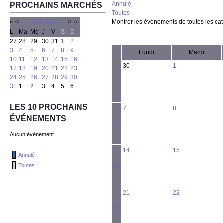
Annulé
PROCHAINS MARCHÉS
Toutes
«
<
Août
2026
>
»
Montrer les événements de toutes les ca
L
Ma
Me
J
V
S
D
27
28
29
30
31
1
2
3
4
5
6
7
8
9
Lundi
Mardi
10
11
12
13
14
15
16
30
1
17
18
19
20
21
22
23
24
25
26
27
28
29
30
27
31
1
2
3
4
5
6
LES 10 PROCHAINS
7
8
ÉVÉNEMENTS
28
Aucun événement
14
15
Annulé
Toutes
29
21
22
30