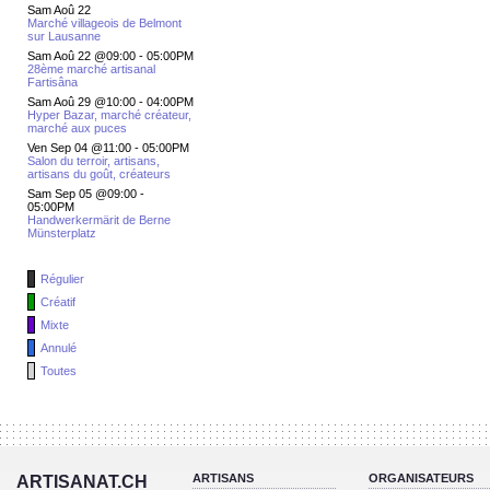
Sam Aoû 22
Marché villageois de Belmont
sur Lausanne
Sam Aoû 22 @09:00
-
05:00PM
28ème marché artisanal
Fartisâna
Sam Aoû 29 @10:00
-
04:00PM
Hyper Bazar, marché créateur,
marché aux puces
Ven Sep 04 @11:00
-
05:00PM
Salon du terroir, artisans,
artisans du goût, créateurs
Sam Sep 05 @09:00
-
05:00PM
Handwerkermärit de Berne
Münsterplatz
Régulier
Créatif
Mixte
Annulé
Toutes
ARTISANS
ORGANISATEURS
ARTISANAT.CH