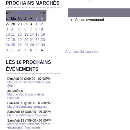
PROCHAINS MARCHÉS
«
<
Août
2026
>
»
L
Ma
Me
J
V
S
D
Aucun événement
27
28
29
30
31
1
2
3
4
5
6
7
8
9
10
11
12
13
14
15
16
17
18
19
20
21
22
23
24
25
26
27
28
29
30
31
1
2
3
4
5
6
Archives de l'agenda
LES 10 PROCHAINS
ÉVÉNEMENTS
Dim Aoû 02 @09:00
-
07:00PM
Marché artisanal de Villars-sur-
Ollon
Jeu Aoû 06
Marché des Artisans de la
Fusterie
Dim Aoû 09 @10:00
-
06:00PM
Marché d'artisans créateurs
Sam Aoû 15 @08:00
-
01:30PM
Marché d'ArtYsans Yverdon
Sam Aoû 15 @09:00
-
05:00PM
Marché mixte (artisans d'art et
étalagistes), Vucherens