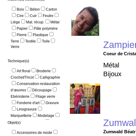
Bois
Béton
Carton
Cire
Cuir
Feutre
Liège
Mat. récup.
Métal
Papier
Pâte polymère
Pierre
Plastique
Terre
Textile
Toile
Zampier
Verre
Coeur de Crista
Technique(s)
Métal
Art floral
Broderie
Bijoux
Crochet/Tricot
Calligraphie
Conservation-restauration
d’œuvres
Découpage
Ebénisterie
Filage verre
Fonderie d'art
Gravure
Linogravure
Marquetterie
Modelage
Zumwal
Mosaïque et faïence
Objet(s)
Patchwork
Pâte de verre
Zumwald
Béatr
Accessoires de mode
Peinture/Dessin