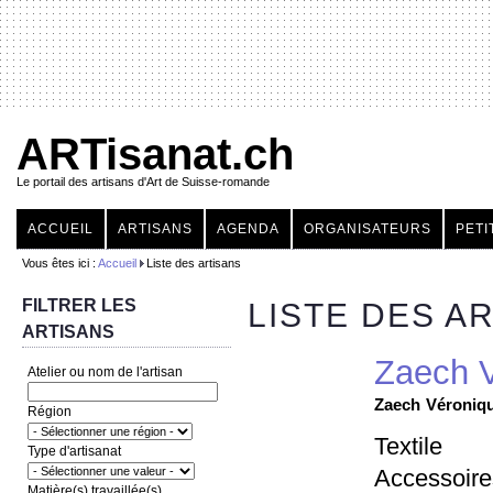
ARTisanat.ch
Le portail des artisans d'Art de Suisse-romande
ACCUEIL
ARTISANS
AGENDA
ORGANISATEURS
PETI
Vous êtes ici :
Accueil
Liste des artisans
FILTRER LES
LISTE DES A
ARTISANS
Zaech 
Atelier ou nom de l'artisan
Zaech
Véroniq
Région
Textile
Type d'artisanat
Accessoire
Matière(s) travaillée(s)