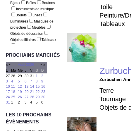
Bijoux
Boîtes
Boutons
Photographie
Pyrogravure
Toile
Instruments de musique
Reliure
Sculpture
Peinture/D
Jouets
Livres
Sertissage
Soufflage
Luminaires
Masques de
Tableaux
Tissage
Tournage
protection
Meubles
Vitrail
Objets de décoration
Objets utilitaires
Tableaux
Vêtements
PROCHAINS MARCHÉS
«
<
Août
2026
>
»
Zurbuc
L
Ma
Me
J
V
S
D
27
28
29
30
31
1
2
Zurbuchen
Ann
3
4
5
6
7
8
9
10
11
12
13
14
15
16
Terre
17
18
19
20
21
22
23
24
25
26
27
28
29
30
Tournage
31
1
2
3
4
5
6
Objets de d
LES 10 PROCHAINS
ÉVÉNEMENTS