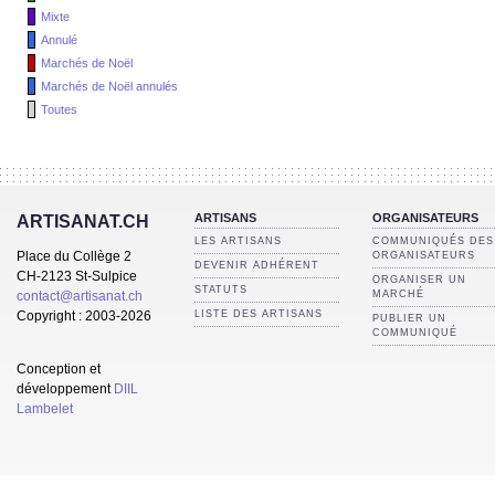
Mixte
Annulé
Marchés de Noël
Marchés de Noël annulés
Toutes
ARTISANS
ORGANISATEURS
ARTISANAT.CH
LES ARTISANS
COMMUNIQUÉS DES
Place du Collège 2
ORGANISATEURS
DEVENIR ADHÉRENT
CH-2123 St-Sulpice
ORGANISER UN
STATUTS
contact@artisanat.ch
MARCHÉ
Copyright : 2003-2026
LISTE DES ARTISANS
PUBLIER UN
COMMUNIQUÉ
Conception et
développement
DIIL
Lambelet