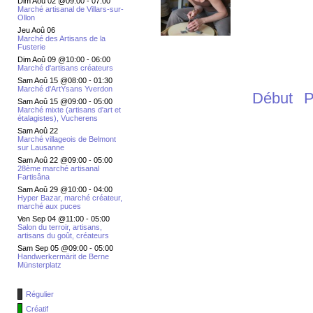
Dim Aoû 02 @09:00
-
07:00
Marché artisanal de Villars-sur-
Ollon
Jeu Aoû 06
Marché des Artisans de la
Fusterie
Dim Aoû 09 @10:00
-
06:00
Marché d'artisans créateurs
Sam Aoû 15 @08:00
-
01:30
Marché d'ArtYsans Yverdon
Début
P
Sam Aoû 15 @09:00
-
05:00
Marché mixte (artisans d'art et
étalagistes), Vucherens
Sam Aoû 22
Marché villageois de Belmont
sur Lausanne
Sam Aoû 22 @09:00
-
05:00
28ème marché artisanal
Fartisâna
Sam Aoû 29 @10:00
-
04:00
Hyper Bazar, marché créateur,
marché aux puces
Ven Sep 04 @11:00
-
05:00
Salon du terroir, artisans,
artisans du goût, créateurs
Sam Sep 05 @09:00
-
05:00
Handwerkermärit de Berne
Münsterplatz
Régulier
Créatif