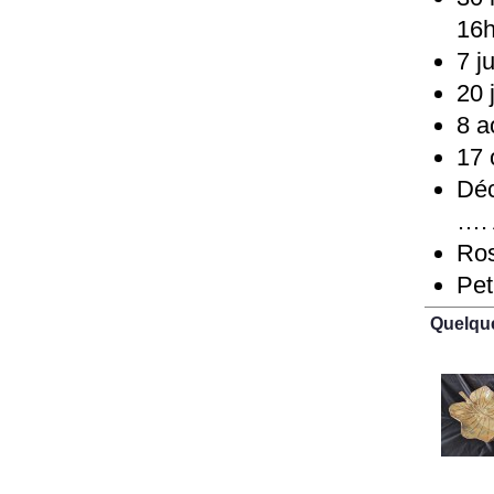
16
7 j
20 
8 a
17 
Déc
…. 
Ros
Pet
Quelqu