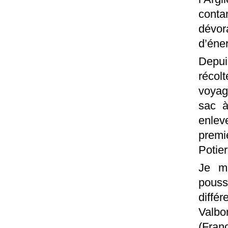
cont
dévor
d’éner
Depui
réco
voyag
sac à
enlev
premi
Potie
Je m
pous
diffé
Valbo
(Fran