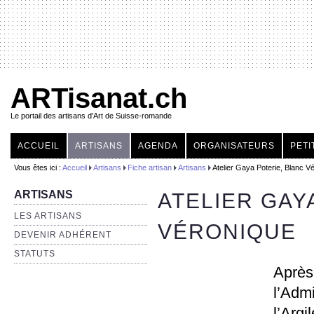
ARTisanat.ch
Le portail des artisans d'Art de Suisse-romande
ACCUEIL
ARTISANS
AGENDA
ORGANISATEURS
PETI
Vous êtes ici :
Accueil
Artisans
Fiche artisan
Artisans
Atelier Gaya Poterie, Blanc V
ARTISANS
ATELIER GAY
LES ARTISANS
VÉRONIQUE
DEVENIR ADHÉRENT
STATUTS
Aprè
l’Adm
l’Ar