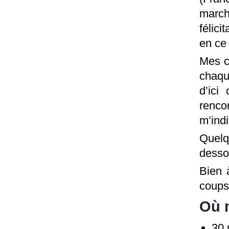
march
félici
en ce 
Mes c
chaqu
d’ici
renc
m’indi
Quelq
desso
Bien 
coups
Où 
30 