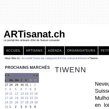
ARTisanat.ch
Le portail des artisans d'Art de Suisse-romande
ACCUEIL
ARTISANS
AGENDA
ORGANISATEURS
PETI
Vous êtes ici :
Accueil
Toutes les catégories
Fiche artisan
Artisans
Tiwenn
PROCHAINS MARCHÉS
TIWENN
«
<
Août
2026
>
»
L
Ma
Me
J
V
S
D
Neveu
27
28
29
30
31
1
2
3
4
5
6
7
8
9
Suiss
10
11
12
13
14
15
16
Mulho
17
18
19
20
21
22
23
24
25
26
27
28
29
30
en lo
31
1
2
3
4
5
6