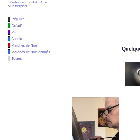
Handwerkermärit de Berne
Münsterplatz
Régulier
Créatif
Mixte
Annulé
Marchés de Noël
Quelqu
Marchés de Noël annulés
Toutes