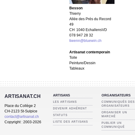
Besson
Thierry
Allée des Prés du Record
49
CH
1040 Echallens
VD
078 947 28 32
tiwenn@bluewin.ch
Artisanat contemporain
Toile
Peinture/Dessin
Tableaux
ARTISANS
ORGANISATEURS
ARTISANAT.CH
LES ARTISANS
COMMUNIQUÉS DES
Place du Collège 2
ORGANISATEURS
DEVENIR ADHÉRENT
CH-2123 St-Sulpice
ORGANISER UN
STATUTS
contact@artisanat.ch
MARCHÉ
Copyright : 2003-2026
LISTE DES ARTISANS
PUBLIER UN
COMMUNIQUÉ