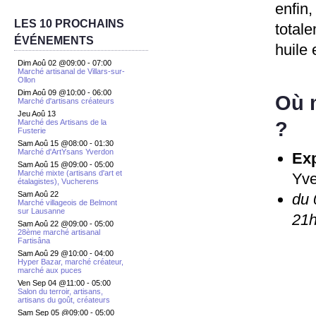
enfi
LES 10 PROCHAINS
total
ÉVÉNEMENTS
huile 
Dim Aoû 02 @09:00
-
07:00
Marché artisanal de Villars-sur-
Ollon
Dim Aoû 09 @10:00
-
06:00
Où 
Marché d'artisans créateurs
Jeu Aoû 13
?
Marché des Artisans de la
Fusterie
Sam Aoû 15 @08:00
-
01:30
Marché d'ArtYsans Yverdon
Exp
Sam Aoû 15 @09:00
-
05:00
Marché mixte (artisans d'art et
Yv
étalagistes), Vucherens
Sam Aoû 22
du 
Marché villageois de Belmont
sur Lausanne
21
Sam Aoû 22 @09:00
-
05:00
28ème marché artisanal
Fartisâna
Sam Aoû 29 @10:00
-
04:00
Hyper Bazar, marché créateur,
marché aux puces
Ven Sep 04 @11:00
-
05:00
Salon du terroir, artisans,
artisans du goût, créateurs
Sam Sep 05 @09:00
-
05:00