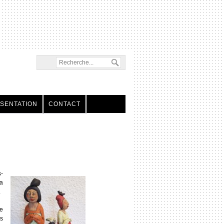
SENTATION
CONTACT
s-
’a
.
e
s