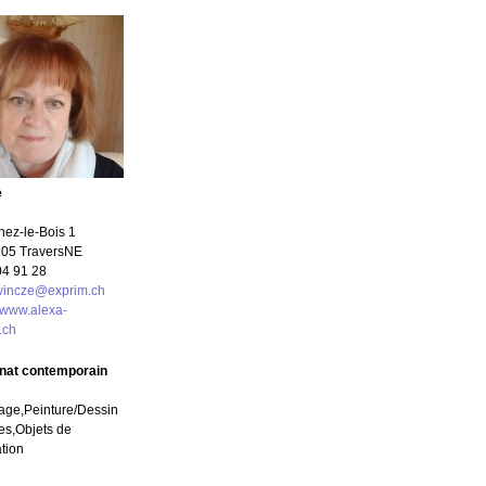
e
hez-le-Bois 1
05 Travers
NE
04 91 28
.vincze@exprim.ch
//www.alexa-
.ch
anat contemporain
age,Peinture/Dessin
s,Objets de
tion