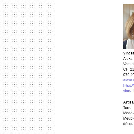
Vincz
Alexa
Vers-c
CH
21
079 4
alexa
https:
vincze
Artis
Terre
Model
Meuble
décora