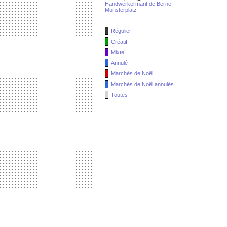
Handwerkermärit de Berne
Münsterplatz
Régulier
Créatif
Mixte
Annulé
Marchés de Noël
Marchés de Noël annulés
Toutes