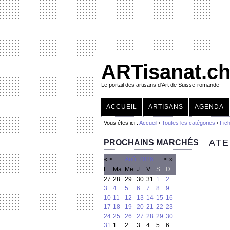
ARTisanat.c
Le portail des artisans d'Art de Suisse-romande
ACCUEIL
ARTISANS
AGENDA
Vous êtes ici :
Accueil
Toutes les catégories
Fich
ATE
PROCHAINS MARCHÉS
«
<
Août
2026
>
»
L
Ma
Me
J
V
S
D
27
28
29
30
31
1
2
3
4
5
6
7
8
9
10
11
12
13
14
15
16
17
18
19
20
21
22
23
24
25
26
27
28
29
30
31
1
2
3
4
5
6