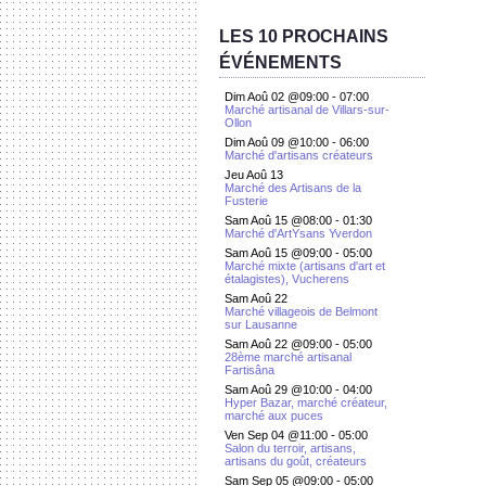
LES 10 PROCHAINS
ÉVÉNEMENTS
Dim Aoû 02 @09:00
-
07:00
Marché artisanal de Villars-sur-
Ollon
Dim Aoû 09 @10:00
-
06:00
Marché d'artisans créateurs
Jeu Aoû 13
Marché des Artisans de la
Fusterie
Sam Aoû 15 @08:00
-
01:30
Marché d'ArtYsans Yverdon
Sam Aoû 15 @09:00
-
05:00
Marché mixte (artisans d'art et
étalagistes), Vucherens
Sam Aoû 22
Marché villageois de Belmont
sur Lausanne
Sam Aoû 22 @09:00
-
05:00
28ème marché artisanal
Fartisâna
Sam Aoû 29 @10:00
-
04:00
Hyper Bazar, marché créateur,
marché aux puces
Ven Sep 04 @11:00
-
05:00
Salon du terroir, artisans,
artisans du goût, créateurs
Sam Sep 05 @09:00
-
05:00