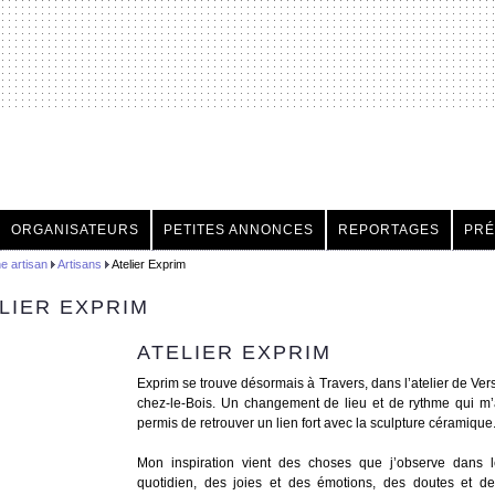
h
ORGANISATEURS
PETITES ANNONCES
REPORTAGES
PRÉ
e artisan
Artisans
Atelier Exprim
LIER EXPRIM
ATELIER EXPRIM
Exprim se trouve désormais à Travers, dans l’atelier de Ver
chez-le-Bois. Un changement de lieu et de rythme qui m
permis de retrouver un lien fort avec la sculpture céramique
Mon inspiration vient des choses que j’observe dans l
quotidien, des joies et des émotions, des doutes et de