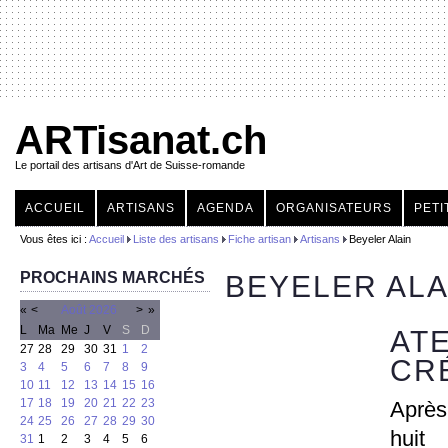
ARTisanat.ch
Le portail des artisans d'Art de Suisse-romande
ACCUEIL
ARTISANS
AGENDA
ORGANISATEURS
PETI
Vous êtes ici :
Accueil
Liste des artisans
Fiche artisan
Artisans
Beyeler Alain
PROCHAINS MARCHÉS
BEYELER ALA
«
<
Août
2026
>
»
L
Ma
Me
J
V
S
D
ATE
27
28
29
30
31
1
2
CR
3
4
5
6
7
8
9
10
11
12
13
14
15
16
17
18
19
20
21
22
23
Après 
24
25
26
27
28
29
30
huit
31
1
2
3
4
5
6