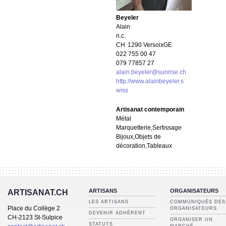
Beyeler
Alain
n.c.
CH
1290 Versoix
GE
022 755 00 47
079 77857 27
alain.beyeler@sunrise.ch
http://www.alainbeyeler.s
wiss
Artisanat contemporain
Métal
Marquetterie,Sertissage
Bijoux,Objets de
décoration,Tableaux
ARTISANS
ORGANISATEURS
ARTISANAT.CH
LES ARTISANS
COMMUNIQUÉS DES
Place du Collège 2
ORGANISATEURS
DEVENIR ADHÉRENT
CH-2123 St-Sulpice
ORGANISER UN
STATUTS