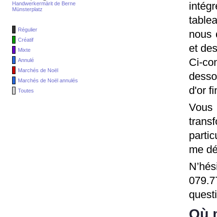
intég
Handwerkermärit de Berne
Münsterplatz
table
Régulier
nous 
Créatif
et des
Mixte
Ci-co
Annulé
Marchés de Noël
desso
Marchés de Noël annulés
d'or f
Toutes
Vous
trans
partic
me dé
N’hés
079.77
quest
Où 