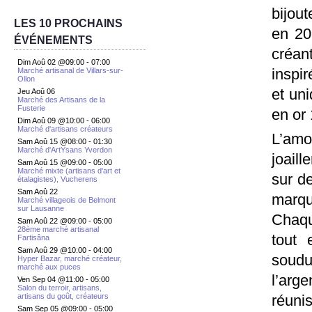
bijou
LES 10 PROCHAINS
en 20
ÉVÉNEMENTS
créan
Dim Aoû 02 @09:00
-
07:00
inspi
Marché artisanal de Villars-sur-
Ollon
et uni
Jeu Aoû 06
Marché des Artisans de la
Fusterie
en or 
Dim Aoû 09 @10:00
-
06:00
Marché d'artisans créateurs
L’amo
Sam Aoû 15 @08:00
-
01:30
Marché d'ArtYsans Yverdon
joail
Sam Aoû 15 @09:00
-
05:00
Marché mixte (artisans d'art et
sur de
étalagistes), Vucherens
Sam Aoû 22
marqu
Marché villageois de Belmont
sur Lausanne
Chaqu
Sam Aoû 22 @09:00
-
05:00
28ème marché artisanal
tout 
Fartisâna
Sam Aoû 29 @10:00
-
04:00
soudur
Hyper Bazar, marché créateur,
marché aux puces
l’arg
Ven Sep 04 @11:00
-
05:00
Salon du terroir, artisans,
réuni
artisans du goût, créateurs
Sam Sep 05 @09:00
-
05:00