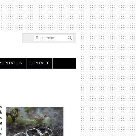
SENTATION
CONTACT
s
à
s
nt
a
se