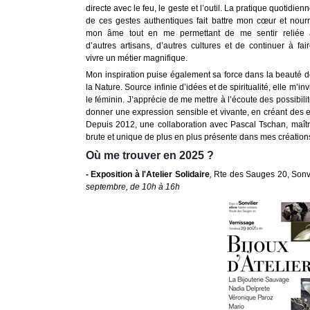
directe avec le feu, le geste et l’outil. La pratique quotidien
de ces gestes authentiques fait battre mon cœur et nourr
mon âme tout en me permettant de me sentir reliée 
d’autres artisans, d’autres cultures et de continuer à fai
vivre un métier magnifique.
Mon inspiration puise également sa force dans la beauté 
la Nature. Source infinie d’idées et de spiritualité, elle m’in
le féminin. J’apprécie de me mettre à l’écoute des possibilit
donner une expression sensible et vivante, en créant des e
Depuis 2012, une collaboration avec Pascal Tschan, maître 
brute et unique de plus en plus présente dans mes création
Où me trouver en 2025 ?
- Exposition à l'Atelier Solidaire
,
Rte des Sauges 20, Sonvi
septembre, de 10h à 16h