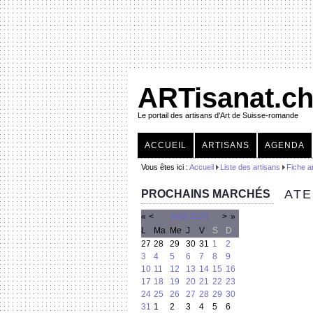
ARTisanat.c
Le portail des artisans d'Art de Suisse-romande
ACCUEIL
ARTISANS
AGENDA
Vous êtes ici :
Accueil
Liste des artisans
Fiche a
ATE
PROCHAINS MARCHÉS
«
<
Août
2026
>
»
L
Ma
Me
J
V
S
D
27
28
29
30
31
1
2
3
4
5
6
7
8
9
10
11
12
13
14
15
16
17
18
19
20
21
22
23
24
25
26
27
28
29
30
31
1
2
3
4
5
6