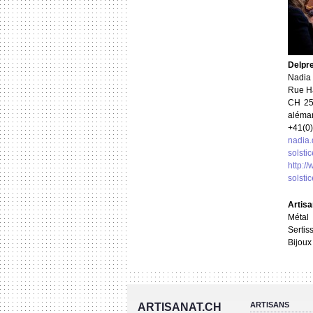
Delpr
Nadia
Rue H
CH
25
aléma
+41(0)
nadia.
solsti
http://
solsti
Artis
Métal
Sertis
Bijoux
ARTISANS
ARTISANAT.CH