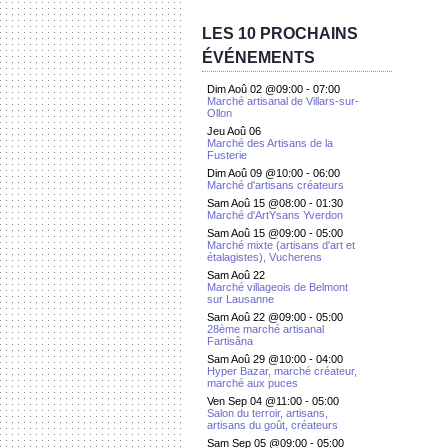
LES 10 PROCHAINS
ÉVÉNEMENTS
Dim Aoû 02 @09:00
-
07:00
Marché artisanal de Villars-sur-
Ollon
Jeu Aoû 06
Marché des Artisans de la
Fusterie
Dim Aoû 09 @10:00
-
06:00
Marché d'artisans créateurs
Sam Aoû 15 @08:00
-
01:30
Marché d'ArtYsans Yverdon
Sam Aoû 15 @09:00
-
05:00
Marché mixte (artisans d'art et
étalagistes), Vucherens
Sam Aoû 22
Marché villageois de Belmont
sur Lausanne
Sam Aoû 22 @09:00
-
05:00
28ème marché artisanal
Fartisâna
Sam Aoû 29 @10:00
-
04:00
Hyper Bazar, marché créateur,
marché aux puces
Ven Sep 04 @11:00
-
05:00
Salon du terroir, artisans,
artisans du goût, créateurs
Sam Sep 05 @09:00
-
05:00