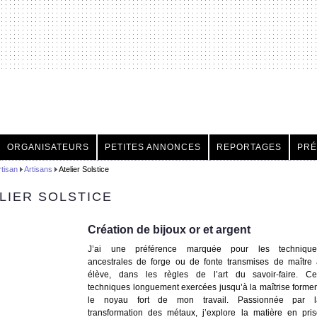
h
ORGANISATEURS
PETITES ANNONCES
REPORTAGES
PRÉ
rtisan
Artisans
Atelier Solstice
LIER SOLSTICE
Création de bijoux or et argent
J’ai une préférence marquée pour les technique
ancestrales de forge ou de fonte transmises de maître 
élève, dans les règles de l’art du savoir-faire. Ce
techniques longuement exercées jusqu’à la maîtrise forme
le noyau fort de mon travail. Passionnée par l
transformation des métaux, j’explore la matière en pri