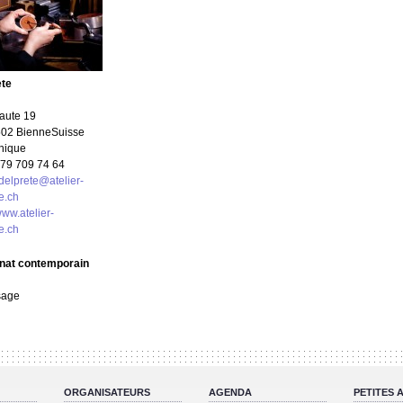
ete
aute 19
02 Bienne
Suisse
nique
79 709 74 64
delprete@atelier-
ce.ch
www.atelier-
ce.ch
anat contemporain
sage
ORGANISATEURS
AGENDA
PETITES