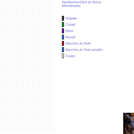
Handwerkermärit de Berne
Münsterplatz
Régulier
Créatif
Mixte
Annulé
Marchés de Noël
Marchés de Noël annulés
Toutes