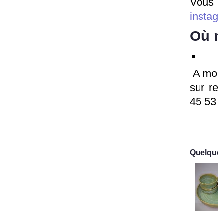
Vous
insta
Où 
A mon
sur r
45 53
Quelqu