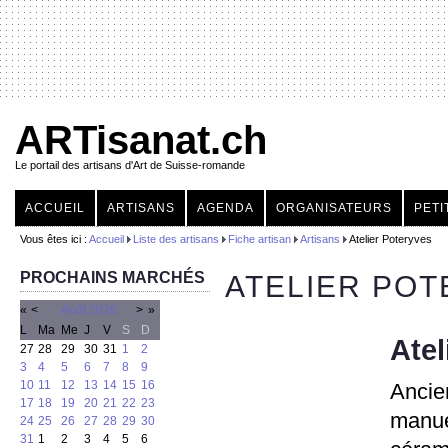
ARTisanat.ch
Le portail des artisans d'Art de Suisse-romande
ACCUEIL
ARTISANS
AGENDA
ORGANISATEURS
PETI
Vous êtes ici :
Accueil
Liste des artisans
Fiche artisan
Artisans
Atelier Poteryves
PROCHAINS MARCHÉS
ATELIER PO
«
<
Août
2026
>
»
L
Ma
Me
J
V
S
D
Atel
27
28
29
30
31
1
2
3
4
5
6
7
8
9
10
11
12
13
14
15
16
Anci
17
18
19
20
21
22
23
manue
24
25
26
27
28
29
30
31
1
2
3
4
5
6