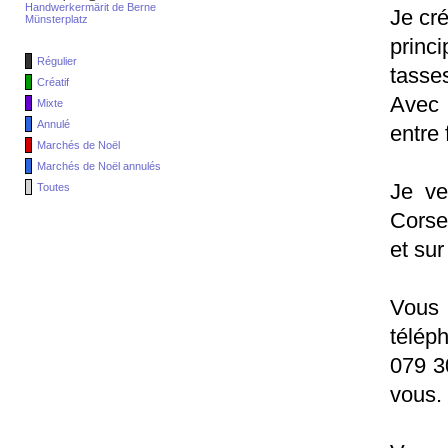
Handwerkermärit de Berne
Je cr
Münsterplatz
princ
Régulier
tasses
Créatif
Avec 
Mixte
Annulé
entre 
Marchés de Noël
Marchés de Noël annulés
Je ve
Toutes
Corse
et su
Vous 
télép
079 3
vous.