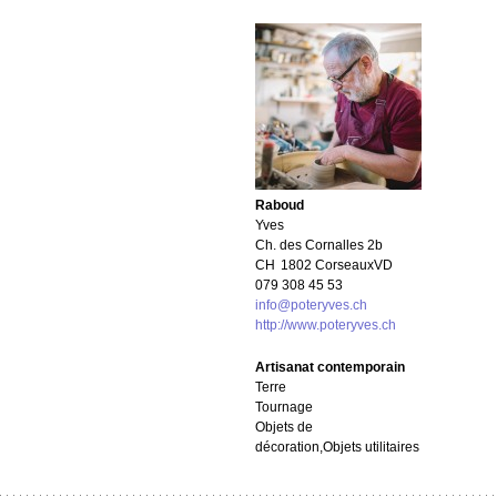
Raboud
Yves
Ch. des Cornalles 2b
CH
1802 Corseaux
VD
079 308 45 53
info@poteryves.ch
http://www.poteryves.ch
Artisanat contemporain
Terre
Tournage
Objets de
décoration,Objets utilitaires