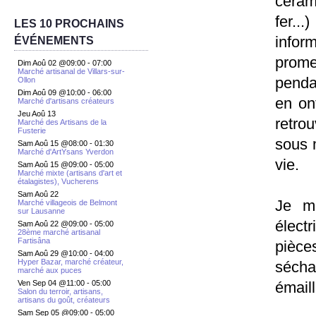
céram
fer..
LES 10 PROCHAINS
infor
ÉVÉNEMENTS
prome
Dim Aoû 02 @09:00
-
07:00
Marché artisanal de Villars-sur-
penda
Ollon
Dim Aoû 09 @10:00
-
06:00
en on
Marché d'artisans créateurs
Jeu Aoû 13
retrou
Marché des Artisans de la
Fusterie
sous m
Sam Aoû 15 @08:00
-
01:30
Marché d'ArtYsans Yverdon
vie.
Sam Aoû 15 @09:00
-
05:00
Marché mixte (artisans d'art et
étalagistes), Vucherens
Sam Aoû 22
Je me
Marché villageois de Belmont
sur Lausanne
électr
Sam Aoû 22 @09:00
-
05:00
28ème marché artisanal
Fartisâna
pièce
Sam Aoû 29 @10:00
-
04:00
Hyper Bazar, marché créateur,
séchag
marché aux puces
émail
Ven Sep 04 @11:00
-
05:00
Salon du terroir, artisans,
artisans du goût, créateurs
Sam Sep 05 @09:00
-
05:00