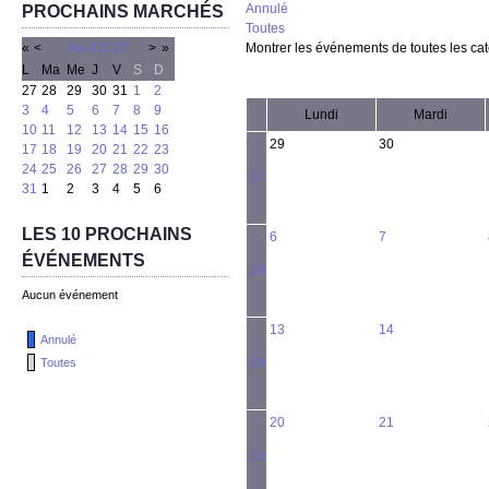
Annulé
PROCHAINS MARCHÉS
Toutes
«
<
Août
2026
>
»
Montrer les événements de toutes les ca
L
Ma
Me
J
V
S
D
27
28
29
30
31
1
2
3
4
5
6
7
8
9
Lundi
Mardi
10
11
12
13
14
15
16
29
30
17
18
19
20
21
22
23
24
25
26
27
28
29
30
27
31
1
2
3
4
5
6
LES 10 PROCHAINS
6
7
ÉVÉNEMENTS
28
Aucun événement
13
14
Annulé
Toutes
29
20
21
30