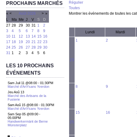
Régulier
PROCHAINS MARCHÉS
Toutes
«
<
Août
2026
>
»
Montrer les événements de toutes les ca
L
Ma
Me
J
V
S
D
27
28
29
30
31
1
2
3
4
5
6
7
8
9
Lundi
Mardi
10
11
12
13
14
15
16
1
2
17
18
19
20
21
22
23
24
25
26
27
28
29
30
31
1
2
3
4
5
6
23
LES 10 PROCHAINS
ÉVÉNEMENTS
Sam Juil 11 @08:00
-
01:30PM
8
9
Marché d'ArtYsans Yverdon
Jeu Aoû 13
Marché des Artisans de la
24
Fusterie
Sam Aoû 15 @08:00
-
01:30PM
Marché d'ArtYsans Yverdon
15
16
Sam Sep 05 @09:00
-
05:00PM
Handwerkermärit de Berne
25
Münsterplatz