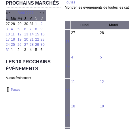
Toutes
PROCHAINS MARCHÉS
Montrer les événements de toutes les ca
«
<
Août
2026
>
»
L
Ma
Me
J
V
S
D
27
28
29
30
31
1
2
Lundi
Mardi
3
4
5
6
7
8
9
27
28
10
11
12
13
14
15
16
17
18
19
20
21
22
23
18
24
25
26
27
28
29
30
31
1
2
3
4
5
6
4
5
LES 10 PROCHAINS
19
ÉVÉNEMENTS
Aucun événement
11
12
Toutes
20
18
19
21