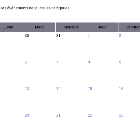
 les événements de toutes les catégories
Lundi
Mardi
Mercredi
Jeudi
Vendred
30
31
1
2
6
7
8
9
13
14
15
16
20
21
22
23