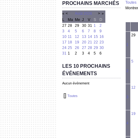
Toutes
PROCHAINS MARCHÉS
Montrer
«
<
Août
2026
>
»
L
Ma
Me
J
V
S
D
27
28
29
30
31
1
2
3
4
5
6
7
8
9
29
10
11
12
13
14
15
16
17
18
19
20
21
22
23
1
24
25
26
27
28
29
30
31
1
2
3
4
5
6
5
LES 10 PROCHAINS
2
ÉVÉNEMENTS
Aucun événement
12
Toutes
3
19
4