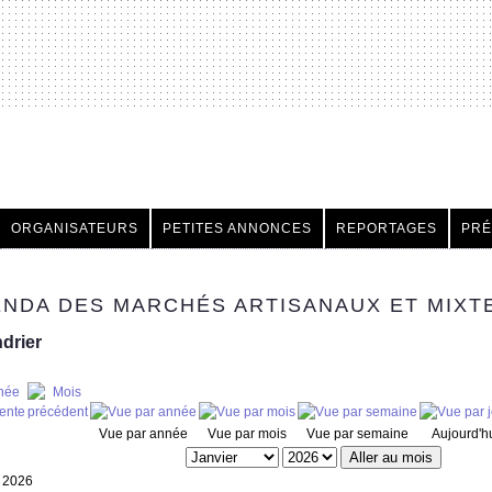
h
ORGANISATEURS
PETITES ANNONCES
REPORTAGES
PRÉ
NDA DES MARCHÉS ARTISANAUX ET MIXT
drier
Vue par année
Vue par mois
Vue par semaine
Aujourd'h
Aller au mois
r 2026