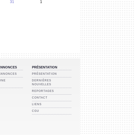
31
1
 ANNONCES
PRÉSENTATION
 ANNONCES
PRÉSENTATION
UNE
DERNIÈRES
NOUVELLES
REPORTAGES
CONTACT
LIENS
CGU