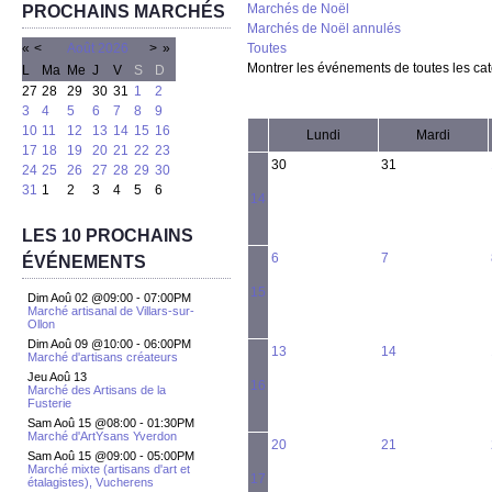
Marchés de Noël
PROCHAINS MARCHÉS
Marchés de Noël annulés
«
<
Août
2026
>
»
Toutes
Montrer les événements de toutes les ca
L
Ma
Me
J
V
S
D
27
28
29
30
31
1
2
3
4
5
6
7
8
9
10
11
12
13
14
15
16
Lundi
Mardi
17
18
19
20
21
22
23
30
31
24
25
26
27
28
29
30
31
1
2
3
4
5
6
14
LES 10 PROCHAINS
6
7
ÉVÉNEMENTS
15
Dim Aoû 02 @09:00
-
07:00PM
Marché artisanal de Villars-sur-
Ollon
Dim Aoû 09 @10:00
-
06:00PM
13
14
Marché d'artisans créateurs
Jeu Aoû 13
16
Marché des Artisans de la
Fusterie
Sam Aoû 15 @08:00
-
01:30PM
Marché d'ArtYsans Yverdon
20
21
Sam Aoû 15 @09:00
-
05:00PM
Marché mixte (artisans d'art et
17
étalagistes), Vucherens