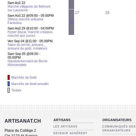
Sam Aoû 22
Marché villageois de Belmont
sur Lausanne
27
28
Sam Aoû 22 @09:00
-
05:00PM
28ème marché artisanal
18
Fartisâna
Sam Aoû 29 @10:00
-
04:00PM
Hyper Bazar, marché créateur,
marché aux puces
Ven Sep 04 @11:00
-
05:00PM
Salon du terroir, artisans,
artisans du goût, créateurs
Sam Sep 05 @09:00
-
05:00PM
Handwerkermärit de Berne
Münsterplatz
Marchés de Noël
Marchés de Noël annulés
Toutes
ARTISANS
ORGANISATEURS
ARTISANAT.CH
LES ARTISANS
COMMUNIQUÉS DES
Place du Collège 2
ORGANISATEURS
DEVENIR ADHÉRENT
CH-2123 St-Sulpice