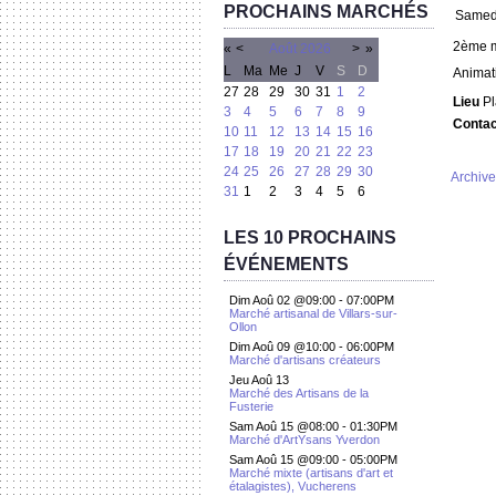
PROCHAINS MARCHÉS
Samedi
2ème ma
«
<
Août
2026
>
»
L
Ma
Me
J
V
S
D
Animati
27
28
29
30
31
1
2
Lieu
Pl
3
4
5
6
7
8
9
Conta
10
11
12
13
14
15
16
17
18
19
20
21
22
23
24
25
26
27
28
29
30
Archive
31
1
2
3
4
5
6
LES 10 PROCHAINS
ÉVÉNEMENTS
Dim Aoû 02 @09:00
-
07:00PM
Marché artisanal de Villars-sur-
Ollon
Dim Aoû 09 @10:00
-
06:00PM
Marché d'artisans créateurs
Jeu Aoû 13
Marché des Artisans de la
Fusterie
Sam Aoû 15 @08:00
-
01:30PM
Marché d'ArtYsans Yverdon
Sam Aoû 15 @09:00
-
05:00PM
Marché mixte (artisans d'art et
étalagistes), Vucherens