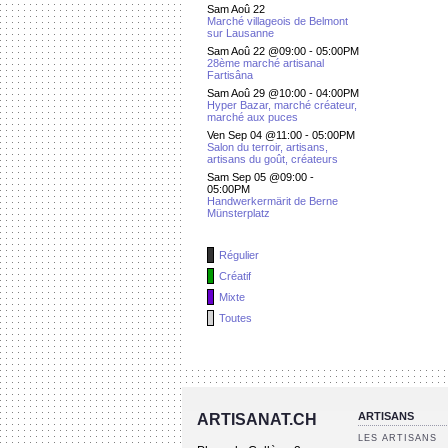
Sam Aoû 22
Marché villageois de Belmont
sur Lausanne
Sam Aoû 22 @09:00
-
05:00PM
28ème marché artisanal
Fartisâna
Sam Aoû 29 @10:00
-
04:00PM
Hyper Bazar, marché créateur,
marché aux puces
Ven Sep 04 @11:00
-
05:00PM
Salon du terroir, artisans,
artisans du goût, créateurs
Sam Sep 05 @09:00
-
05:00PM
Handwerkermärit de Berne
Münsterplatz
Régulier
Créatif
Mixte
Toutes
ARTISANS
ARTISANAT.CH
LES ARTISANS