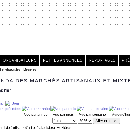
h
ORGANISATEURS
PETITES ANNONCES
REPORTAGES
PRÉ
t et étalagistes), Mezières
NDA DES MARCHÉS ARTISANAUX ET MIXT
drier
Vue par année
Vue par mois
Vue par semaine
Aujourd'hui
Aller au mois
mixte (artisans d'art et étalagistes), Mezières