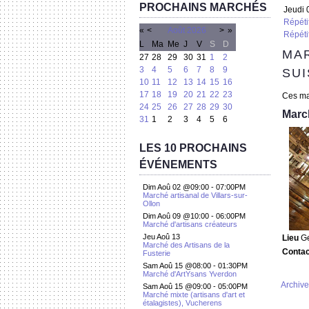
PROCHAINS MARCHÉS
Jeudi 
Répéti
«
<
Août
2026
>
»
Répéti
L
Ma
Me
J
V
S
D
MA
27
28
29
30
31
1
2
3
4
5
6
7
8
9
SU
10
11
12
13
14
15
16
17
18
19
20
21
22
23
Ces mar
24
25
26
27
28
29
30
March
31
1
2
3
4
5
6
LES 10 PROCHAINS
ÉVÉNEMENTS
Dim Aoû 02 @09:00
-
07:00PM
Marché artisanal de Villars-sur-
Ollon
Dim Aoû 09 @10:00
-
06:00PM
Marché d'artisans créateurs
Jeu Aoû 13
Lieu
G
Marché des Artisans de la
Conta
Fusterie
Sam Aoû 15 @08:00
-
01:30PM
Marché d'ArtYsans Yverdon
Archive
Sam Aoû 15 @09:00
-
05:00PM
Marché mixte (artisans d'art et
étalagistes), Vucherens