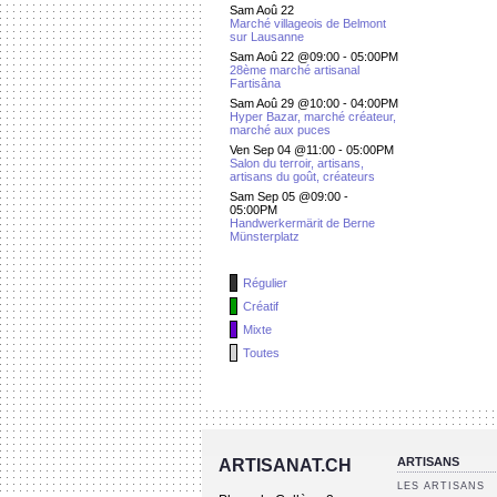
Sam Aoû 22
Marché villageois de Belmont
sur Lausanne
Sam Aoû 22 @09:00
-
05:00PM
28ème marché artisanal
Fartisâna
Sam Aoû 29 @10:00
-
04:00PM
Hyper Bazar, marché créateur,
marché aux puces
Ven Sep 04 @11:00
-
05:00PM
Salon du terroir, artisans,
artisans du goût, créateurs
Sam Sep 05 @09:00
-
05:00PM
Handwerkermärit de Berne
Münsterplatz
Régulier
Créatif
Mixte
Toutes
ARTISANS
ARTISANAT.CH
LES ARTISANS