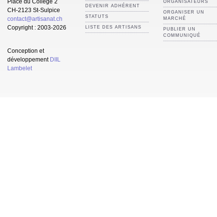
Place du Collège 2
ORGANISATEURS
DEVENIR ADHÉRENT
CH-2123 St-Sulpice
ORGANISER UN
STATUTS
contact@artisanat.ch
MARCHÉ
Copyright : 2003-2026
LISTE DES ARTISANS
PUBLIER UN
COMMUNIQUÉ
Conception et
développement
DIIL
Lambelet