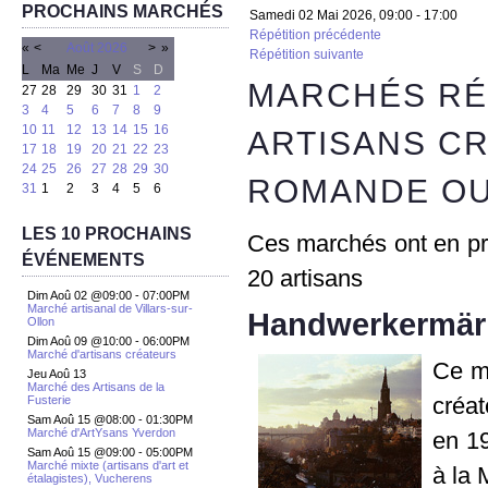
PROCHAINS MARCHÉS
Samedi 02 Mai 2026, 09:00 - 17:00
Répétition précédente
«
<
Août
2026
>
»
Répétition suivante
L
Ma
Me
J
V
S
D
MARCHÉS RÉ
27
28
29
30
31
1
2
3
4
5
6
7
8
9
10
11
12
13
14
15
16
ARTISANS C
17
18
19
20
21
22
23
24
25
26
27
28
29
30
ROMANDE OU
31
1
2
3
4
5
6
LES 10 PROCHAINS
Ces marchés ont en pri
ÉVÉNEMENTS
20 artisans
Dim Aoû 02 @09:00
-
07:00PM
Marché artisanal de Villars-sur-
Handwerkermäri
Ollon
Dim Aoû 09 @10:00
-
06:00PM
Marché d'artisans créateurs
Ce ma
Jeu Aoû 13
Marché des Artisans de la
créat
Fusterie
Sam Aoû 15 @08:00
-
01:30PM
Marché d'ArtYsans Yverdon
en 19
Sam Aoû 15 @09:00
-
05:00PM
Marché mixte (artisans d'art et
à la 
étalagistes), Vucherens