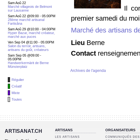
Sam Aoû 22
Il c
Marché villageois de Belmont
sur Lausanne
Sam Aoû 22 @09:00
-
05:00PM
premier samedi du moi
28ème marché artisanal
Fartisâna
Marché des artisans d
Sam Aoû 29 @10:00
-
04:00PM
Hyper Bazar, marché créateur,
marché aux puces
Lieu
Berne
Ven Sep 04 @11:00
-
05:00PM
Salon du terroir, artisans,
artisans du goût, créateurs
Contact
renseignement
Sam Sep 05 @09:00
-
05:00PM
Handwerkermärit de Berne
Münsterplatz
Archives de l'agenda
Régulier
Créatif
Mixte
Toutes
ARTISANS
ORGANISATEURS
ARTISANAT.CH
LES ARTISANS
COMMUNIQUÉS DES