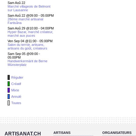
Sam Aoû 22
Marché villageois de Belmont
sur Lausanne
Sam Aoû 22 @09:00
-
05:00PM
28ème marché artisanal
Fartisâna
Sam Aoû 29 @10:00
-
04:00PM
Hyper Bazar, marché créateur,
marché aux puces
Ven Sep 04 @11:00
-
05:00PM
Salon du terroir, artisans,
artisans du goût, créateurs
Sam Sep 05 @09:00
-
05:00PM
Handwerkermärit de Berne
Münsterplatz
Régulier
Créatif
Mixte
Annulé
Toutes
ARTISANS
ORGANISATEURS
ARTISANAT.CH