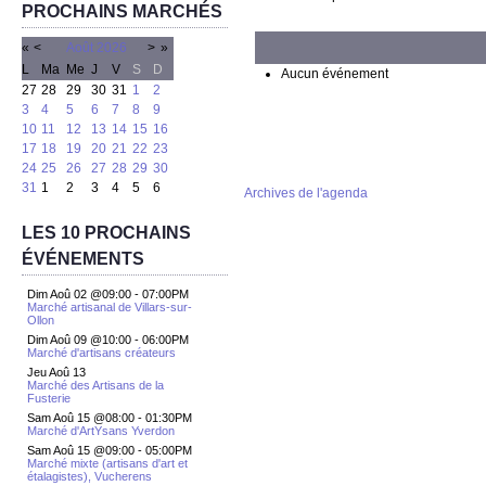
PROCHAINS MARCHÉS
«
<
Août
2026
>
»
L
Ma
Me
J
V
S
D
Aucun événement
27
28
29
30
31
1
2
3
4
5
6
7
8
9
10
11
12
13
14
15
16
17
18
19
20
21
22
23
24
25
26
27
28
29
30
31
1
2
3
4
5
6
Archives de l'agenda
LES 10 PROCHAINS
ÉVÉNEMENTS
Dim Aoû 02 @09:00
-
07:00PM
Marché artisanal de Villars-sur-
Ollon
Dim Aoû 09 @10:00
-
06:00PM
Marché d'artisans créateurs
Jeu Aoû 13
Marché des Artisans de la
Fusterie
Sam Aoû 15 @08:00
-
01:30PM
Marché d'ArtYsans Yverdon
Sam Aoû 15 @09:00
-
05:00PM
Marché mixte (artisans d'art et
étalagistes), Vucherens