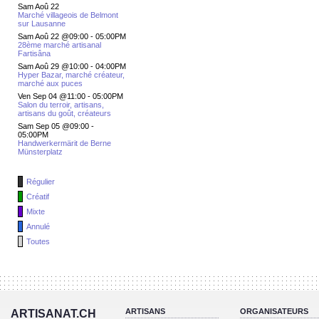
Sam Aoû 22
Marché villageois de Belmont
sur Lausanne
Sam Aoû 22 @09:00
-
05:00PM
28ème marché artisanal
Fartisâna
Sam Aoû 29 @10:00
-
04:00PM
Hyper Bazar, marché créateur,
marché aux puces
Ven Sep 04 @11:00
-
05:00PM
Salon du terroir, artisans,
artisans du goût, créateurs
Sam Sep 05 @09:00
-
05:00PM
Handwerkermärit de Berne
Münsterplatz
Régulier
Créatif
Mixte
Annulé
Toutes
ARTISANS
ORGANISATEURS
ARTISANAT.CH