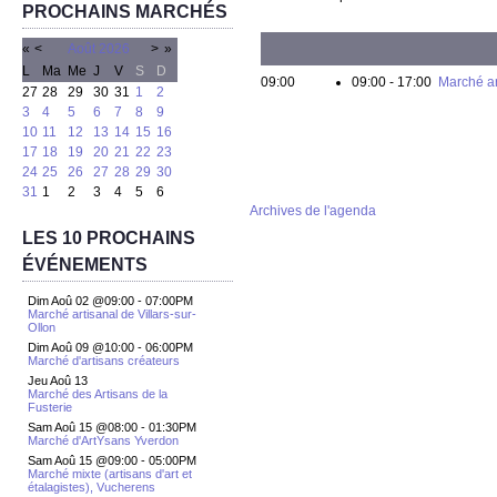
PROCHAINS MARCHÉS
«
<
Août
2026
>
»
L
Ma
Me
J
V
S
D
09:00
09:00 - 17:00
Marché ar
27
28
29
30
31
1
2
3
4
5
6
7
8
9
10
11
12
13
14
15
16
17
18
19
20
21
22
23
24
25
26
27
28
29
30
31
1
2
3
4
5
6
Archives de l'agenda
LES 10 PROCHAINS
ÉVÉNEMENTS
Dim Aoû 02 @09:00
-
07:00PM
Marché artisanal de Villars-sur-
Ollon
Dim Aoû 09 @10:00
-
06:00PM
Marché d'artisans créateurs
Jeu Aoû 13
Marché des Artisans de la
Fusterie
Sam Aoû 15 @08:00
-
01:30PM
Marché d'ArtYsans Yverdon
Sam Aoû 15 @09:00
-
05:00PM
Marché mixte (artisans d'art et
étalagistes), Vucherens