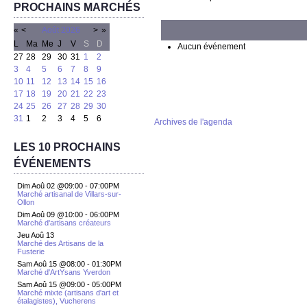
PROCHAINS MARCHÉS
«
<
Août
2026
>
»
L
Ma
Me
J
V
S
D
Aucun événement
27
28
29
30
31
1
2
3
4
5
6
7
8
9
10
11
12
13
14
15
16
17
18
19
20
21
22
23
24
25
26
27
28
29
30
31
1
2
3
4
5
6
Archives de l'agenda
LES 10 PROCHAINS
ÉVÉNEMENTS
Dim Aoû 02 @09:00
-
07:00PM
Marché artisanal de Villars-sur-
Ollon
Dim Aoû 09 @10:00
-
06:00PM
Marché d'artisans créateurs
Jeu Aoû 13
Marché des Artisans de la
Fusterie
Sam Aoû 15 @08:00
-
01:30PM
Marché d'ArtYsans Yverdon
Sam Aoû 15 @09:00
-
05:00PM
Marché mixte (artisans d'art et
étalagistes), Vucherens