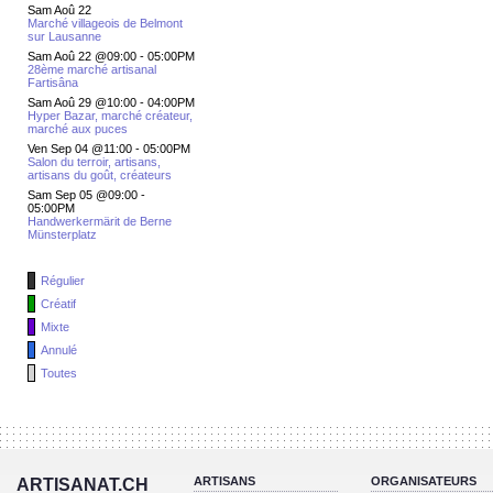
Sam Aoû 22
Marché villageois de Belmont
sur Lausanne
Sam Aoû 22 @09:00
-
05:00PM
28ème marché artisanal
Fartisâna
Sam Aoû 29 @10:00
-
04:00PM
Hyper Bazar, marché créateur,
marché aux puces
Ven Sep 04 @11:00
-
05:00PM
Salon du terroir, artisans,
artisans du goût, créateurs
Sam Sep 05 @09:00
-
05:00PM
Handwerkermärit de Berne
Münsterplatz
Régulier
Créatif
Mixte
Annulé
Toutes
ARTISANS
ORGANISATEURS
ARTISANAT.CH