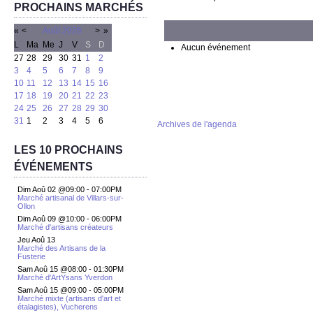
PROCHAINS MARCHÉS
«
<
Août
2026
>
»
L
Ma
Me
J
V
S
D
Aucun événement
27
28
29
30
31
1
2
3
4
5
6
7
8
9
10
11
12
13
14
15
16
17
18
19
20
21
22
23
24
25
26
27
28
29
30
31
1
2
3
4
5
6
Archives de l'agenda
LES 10 PROCHAINS
ÉVÉNEMENTS
Dim Aoû 02 @09:00
-
07:00PM
Marché artisanal de Villars-sur-
Ollon
Dim Aoû 09 @10:00
-
06:00PM
Marché d'artisans créateurs
Jeu Aoû 13
Marché des Artisans de la
Fusterie
Sam Aoû 15 @08:00
-
01:30PM
Marché d'ArtYsans Yverdon
Sam Aoû 15 @09:00
-
05:00PM
Marché mixte (artisans d'art et
étalagistes), Vucherens