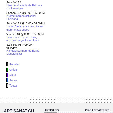
Sam Aoû 22
Marché villageois de Belmont
sur Lausanne
Sam Aoû 22 @09:00
-
05:00PM
28ème marché artisanal
Fartisâna
Sam Aoû 29 @10:00
-
04:00PM
Hyper Bazar, marché créateur,
marché aux puces
Ven Sep 04 @11:00
-
05:00PM
Salon du terroir, artisans,
artisans du goût, créateurs
Sam Sep 05 @09:00
-
05:00PM
Handwerkermärit de Berne
Münsterplatz
Régulier
Créatif
Mixte
Annulé
Toutes
ARTISANS
ORGANISATEURS
ARTISANAT.CH