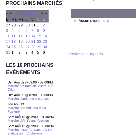
PROCHAINS MARCHÉS
«
<
Août
2026
>
»
L
Ma
Me
J
V
S
D
Aucun événement
27
28
29
30
31
1
2
3
4
5
6
7
8
9
10
11
12
13
14
15
16
17
18
19
20
21
22
23
24
25
26
27
28
29
30
31
1
2
3
4
5
6
Archives de l'agenda
LES 10 PROCHAINS
ÉVÉNEMENTS
Dim Aoû 02 @09:00
-
07:00PM
Marché artisanal de Villars-sur-
Ollon
Dim Aoû 09 @10:00
-
06:00PM
Marché d'artisans créateurs
Jeu Aoû 13
Marché des Artisans de la
Fusterie
Sam Aoû 15 @08:00
-
01:30PM
Marché d'ArtYsans Yverdon
Sam Aoû 15 @09:00
-
05:00PM
Marché mixte (artisans d'art et
étalagistes), Vucherens