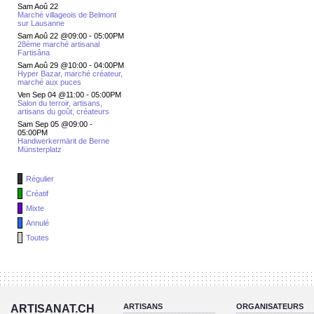
Sam Aoû 22
Marché villageois de Belmont
sur Lausanne
Sam Aoû 22 @09:00
-
05:00PM
28ème marché artisanal
Fartisâna
Sam Aoû 29 @10:00
-
04:00PM
Hyper Bazar, marché créateur,
marché aux puces
Ven Sep 04 @11:00
-
05:00PM
Salon du terroir, artisans,
artisans du goût, créateurs
Sam Sep 05 @09:00
-
05:00PM
Handwerkermärit de Berne
Münsterplatz
Régulier
Créatif
Mixte
Annulé
Toutes
ARTISANS
ORGANISATEURS
ARTISANAT.CH