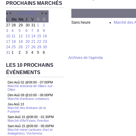
PROCHAINS MARCHÉS
«
<
Août
2026
>
»
L
Ma
Me
J
V
S
D
Sans heure
Marché des Ar
27
28
29
30
31
1
2
3
4
5
6
7
8
9
10
11
12
13
14
15
16
17
18
19
20
21
22
23
24
25
26
27
28
29
30
31
1
2
3
4
5
6
Archives de l'agenda
LES 10 PROCHAINS
ÉVÉNEMENTS
Dim Aoû 02 @09:00
-
07:00PM
Marché artisanal de Villars-sur-
Ollon
Dim Aoû 09 @10:00
-
06:00PM
Marché d'artisans créateurs
Jeu Aoû 13
Marché des Artisans de la
Fusterie
Sam Aoû 15 @08:00
-
01:30PM
Marché d'ArtYsans Yverdon
Sam Aoû 15 @09:00
-
05:00PM
Marché mixte (artisans d'art et
étalagistes), Vucherens