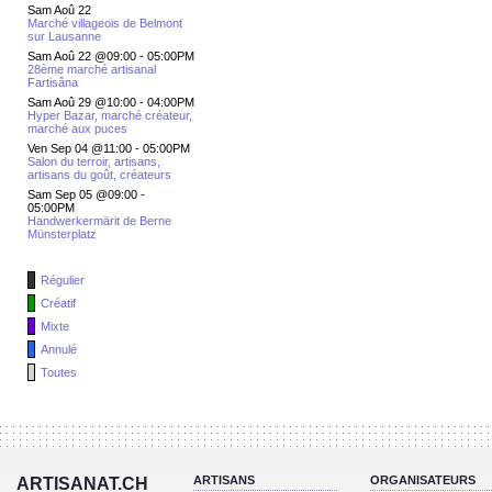
Sam Aoû 22
Marché villageois de Belmont
sur Lausanne
Sam Aoû 22 @09:00
-
05:00PM
28ème marché artisanal
Fartisâna
Sam Aoû 29 @10:00
-
04:00PM
Hyper Bazar, marché créateur,
marché aux puces
Ven Sep 04 @11:00
-
05:00PM
Salon du terroir, artisans,
artisans du goût, créateurs
Sam Sep 05 @09:00
-
05:00PM
Handwerkermärit de Berne
Münsterplatz
Régulier
Créatif
Mixte
Annulé
Toutes
ARTISANS
ORGANISATEURS
ARTISANAT.CH