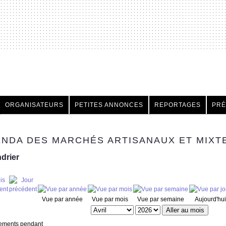
h
ORGANISATEURS
PETITES ANNONCES
REPORTAGES
PRÉ
NDA DES MARCHÉS ARTISANAUX ET MIXT
drier
Vue par année
Vue par mois
Vue par semaine
Aujourd'hui
Aller au mois
ements pendant