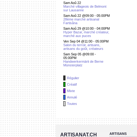
Sam Aoû 22
Marché villageois de Belmont
sur Lausanne
Sam Aoû 22 @09:00
-
05:00PM
28ème marché artisanal
Fartisâna
Sam Aoû 29 @10:00
-
04:00PM
Hyper Bazar, marché créateur,
marché aux puces
Ven Sep 04 @11:00
-
05:00PM
Salon du terroir, artisans,
artisans du goût, créateurs
Sam Sep 05 @09:00
-
05:00PM
Handwerkermärit de Berne
Münsterplatz
Régulier
Créatif
Mixte
Annulé
Toutes
ARTISANS
ARTISANAT.CH