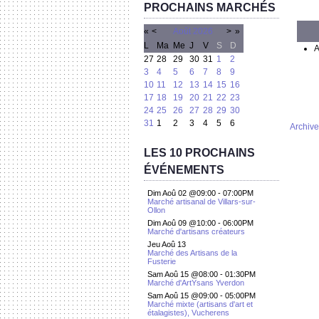
PROCHAINS MARCHÉS
«
<
Août
2026
>
»
L
Ma
Me
J
V
S
D
A
27
28
29
30
31
1
2
3
4
5
6
7
8
9
10
11
12
13
14
15
16
17
18
19
20
21
22
23
24
25
26
27
28
29
30
31
1
2
3
4
5
6
Archive
LES 10 PROCHAINS
ÉVÉNEMENTS
Dim Aoû 02 @09:00
-
07:00PM
Marché artisanal de Villars-sur-
Ollon
Dim Aoû 09 @10:00
-
06:00PM
Marché d'artisans créateurs
Jeu Aoû 13
Marché des Artisans de la
Fusterie
Sam Aoû 15 @08:00
-
01:30PM
Marché d'ArtYsans Yverdon
Sam Aoû 15 @09:00
-
05:00PM
Marché mixte (artisans d'art et
étalagistes), Vucherens