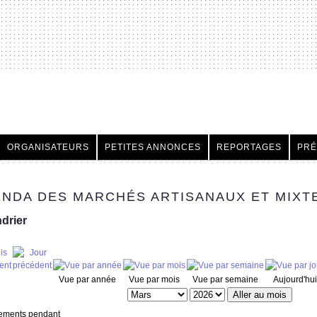
h
ORGANISATEURS
PETITES ANNONCES
REPORTAGES
PRÉ
NDA DES MARCHÉS ARTISANAUX ET MIXT
drier
Vue par année
Vue par mois
Vue par semaine
Aujourd'hui
Aller au mois
ements pendant