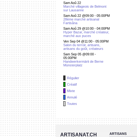
Sam Aoû 22
Marché villageois de Belmont
sur Lausanne
Sam Aoû 22 @09:00
-
05:00PM
28ème marché artisanal
Fartisâna
Sam Aoû 29 @10:00
-
04:00PM
Hyper Bazar, marché créateur,
marché aux puces
Ven Sep 04 @11:00
-
05:00PM
Salon du terroir, artisans,
artisans du goût, créateurs
Sam Sep 05 @09:00
-
05:00PM
Handwerkermärit de Berne
Münsterplatz
Régulier
Créatif
Mixte
Annulé
Toutes
ARTISANS
ARTISANAT.CH