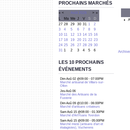
PROCHAINS MARCHÉS
«
<
Août
2026
>
»
L
Ma
Me
J
V
S
D
A
27
28
29
30
31
1
2
3
4
5
6
7
8
9
10
11
12
13
14
15
16
17
18
19
20
21
22
23
24
25
26
27
28
29
30
31
1
2
3
4
5
6
Archive
LES 10 PROCHAINS
ÉVÉNEMENTS
Dim Aoû 02 @09:00
-
07:00PM
Marché artisanal de Villars-sur-
Ollon
Jeu Aoû 06
Marché des Artisans de la
Fusterie
Dim Aoû 09 @10:00
-
06:00PM
Marché d'artisans créateurs
Sam Aoû 15 @08:00
-
01:30PM
Marché d'ArtYsans Yverdon
Sam Aoû 15 @09:00
-
05:00PM
Marché mixte (artisans d'art et
étalagistes), Vucherens