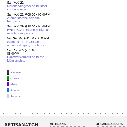
Sam Aoû 22
Marché villageois de Belmont
sur Lausanne
Sam Aoû 22 @09:00
-
05:00PM
28ème marché artisanal
Fartisâna
Sam Aoû 29 @10:00
-
04:00PM
Hyper Bazar, marché créateur,
marché aux puces
Ven Sep 04 @11:00
-
05:00PM
Salon du terroir, artisans,
artisans du goût, créateurs
Sam Sep 05 @09:00
-
05:00PM
Handwerkermärit de Berne
Münsterplatz
Régulier
Créatif
Mixte
Annulé
Toutes
ARTISANS
ORGANISATEURS
ARTISANAT.CH