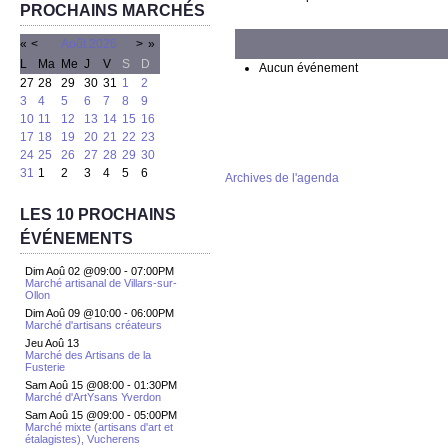
PROCHAINS MARCHÉS
«
<
Août
2026
>
»
L
Ma
Me
J
V
S
D
Aucun événement
27
28
29
30
31
1
2
3
4
5
6
7
8
9
10
11
12
13
14
15
16
17
18
19
20
21
22
23
24
25
26
27
28
29
30
31
1
2
3
4
5
6
Archives de l'agenda
LES 10 PROCHAINS
ÉVÉNEMENTS
Dim Aoû 02 @09:00
-
07:00PM
Marché artisanal de Villars-sur-
Ollon
Dim Aoû 09 @10:00
-
06:00PM
Marché d'artisans créateurs
Jeu Aoû 13
Marché des Artisans de la
Fusterie
Sam Aoû 15 @08:00
-
01:30PM
Marché d'ArtYsans Yverdon
Sam Aoû 15 @09:00
-
05:00PM
Marché mixte (artisans d'art et
étalagistes), Vucherens