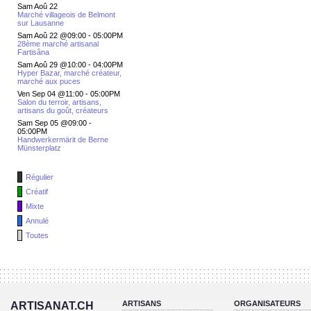
Sam Aoû 22
Marché villageois de Belmont
sur Lausanne
Sam Aoû 22 @09:00
-
05:00PM
28ème marché artisanal
Fartisâna
Sam Aoû 29 @10:00
-
04:00PM
Hyper Bazar, marché créateur,
marché aux puces
Ven Sep 04 @11:00
-
05:00PM
Salon du terroir, artisans,
artisans du goût, créateurs
Sam Sep 05 @09:00
-
05:00PM
Handwerkermärit de Berne
Münsterplatz
Régulier
Créatif
Mixte
Annulé
Toutes
ARTISANS
ORGANISATEURS
ARTISANAT.CH