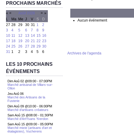
PROCHAINS MARCHÉS
«
<
Août
2026
>
»
L
Ma
Me
J
V
S
D
Aucun événement
27
28
29
30
31
1
2
3
4
5
6
7
8
9
10
11
12
13
14
15
16
17
18
19
20
21
22
23
24
25
26
27
28
29
30
31
1
2
3
4
5
6
Archives de l'agenda
LES 10 PROCHAINS
ÉVÉNEMENTS
Dim Aoû 02 @09:00
-
07:00PM
Marché artisanal de Villars-sur-
Ollon
Jeu Aoû 06
Marché des Artisans de la
Fusterie
Dim Aoû 09 @10:00
-
06:00PM
Marché d'artisans créateurs
Sam Aoû 15 @08:00
-
01:30PM
Marché d'ArtYsans Yverdon
Sam Aoû 15 @09:00
-
05:00PM
Marché mixte (artisans d'art et
étalagistes), Vucherens