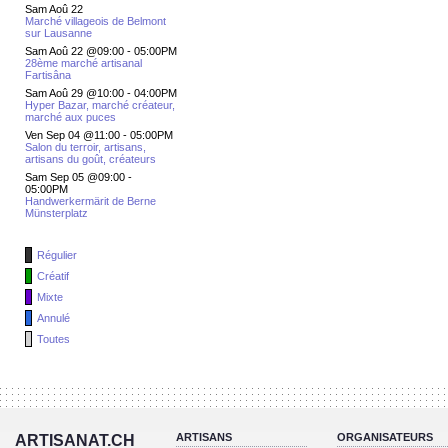
Sam Aoû 22
Marché villageois de Belmont
sur Lausanne
Sam Aoû 22 @09:00
-
05:00PM
28ème marché artisanal
Fartisâna
Sam Aoû 29 @10:00
-
04:00PM
Hyper Bazar, marché créateur,
marché aux puces
Ven Sep 04 @11:00
-
05:00PM
Salon du terroir, artisans,
artisans du goût, créateurs
Sam Sep 05 @09:00
-
05:00PM
Handwerkermärit de Berne
Münsterplatz
Régulier
Créatif
Mixte
Annulé
Toutes
ARTISANS
ORGANISATEURS
ARTISANAT.CH