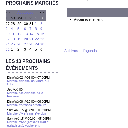
PROCHAINS MARCHÉS
«
<
Août
2026
>
»
L
Ma
Me
J
V
S
D
Aucun événement
27
28
29
30
31
1
2
3
4
5
6
7
8
9
10
11
12
13
14
15
16
17
18
19
20
21
22
23
24
25
26
27
28
29
30
31
1
2
3
4
5
6
Archives de l'agenda
LES 10 PROCHAINS
ÉVÉNEMENTS
Dim Aoû 02 @09:00
-
07:00PM
Marché artisanal de Villars-sur-
Ollon
Jeu Aoû 06
Marché des Artisans de la
Fusterie
Dim Aoû 09 @10:00
-
06:00PM
Marché d'artisans créateurs
Sam Aoû 15 @08:00
-
01:30PM
Marché d'ArtYsans Yverdon
Sam Aoû 15 @09:00
-
05:00PM
Marché mixte (artisans d'art et
étalagistes), Vucherens