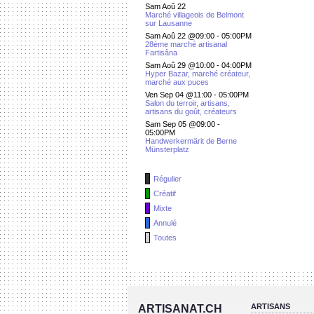
Sam Aoû 22
Marché villageois de Belmont
sur Lausanne
Sam Aoû 22 @09:00
-
05:00PM
28ème marché artisanal
Fartisâna
Sam Aoû 29 @10:00
-
04:00PM
Hyper Bazar, marché créateur,
marché aux puces
Ven Sep 04 @11:00
-
05:00PM
Salon du terroir, artisans,
artisans du goût, créateurs
Sam Sep 05 @09:00
-
05:00PM
Handwerkermärit de Berne
Münsterplatz
Régulier
Créatif
Mixte
Annulé
Toutes
ARTISANS
ARTISANAT.CH