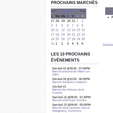
PROCHAINS MARCHÉS
«
<
Août
2026
>
»
L
Ma
Me
J
V
S
D
A
27
28
29
30
31
1
2
3
4
5
6
7
8
9
10
11
12
13
14
15
16
17
18
19
20
21
22
23
24
25
26
27
28
29
30
31
1
2
3
4
5
6
Archive
LES 10 PROCHAINS
ÉVÉNEMENTS
Dim Aoû 02 @09:00
-
07:00PM
Marché artisanal de Villars-sur-
Ollon
Dim Aoû 09 @10:00
-
06:00PM
Marché d'artisans créateurs
Jeu Aoû 13
Marché des Artisans de la
Fusterie
Sam Aoû 15 @08:00
-
01:30PM
Marché d'ArtYsans Yverdon
Sam Aoû 15 @09:00
-
05:00PM
Marché mixte (artisans d'art et
étalagistes), Vucherens