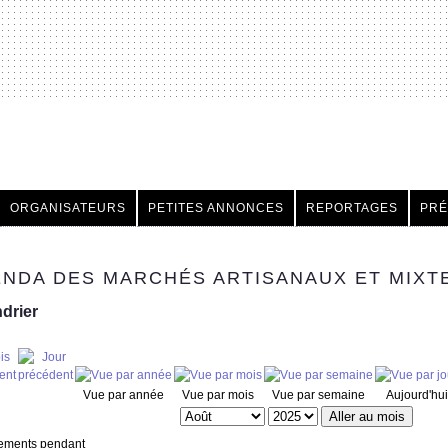
h
ORGANISATEURS
PETITES ANNONCES
REPORTAGES
PRÉ
NDA DES MARCHÉS ARTISANAUX ET MIXT
drier
Vue par année
Vue par mois
Vue par semaine
Aujourd'hui
Aller au mois
ements pendant